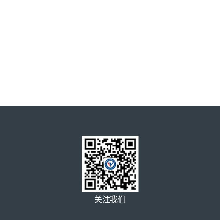
挥部）研究，定于8月4日（周四）在全县开
展一轮全员核酸
关注我们