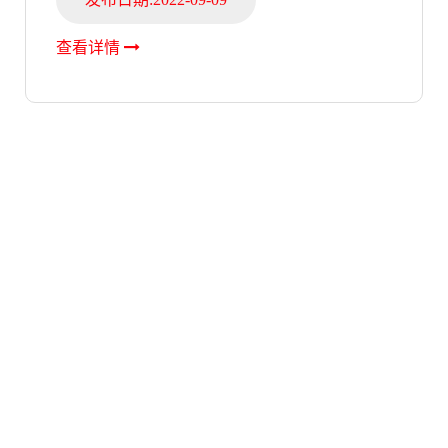
查看详情
政务公开
坚持以人为本，走科学发展和谐发展之路